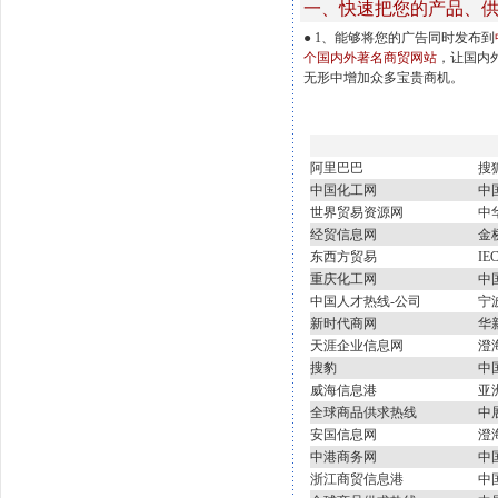
一、快速把您的产品、
● 1、能够将您的广告同时发布到
个国内外著名商贸网站
，让国内
无形中增加众多宝贵商机。
阿里巴巴
搜
中国化工网
中
世界贸易资源网
中
经贸信息网
金
东西方贸易
I
重庆化工网
中
中国人才热线-公司
宁
新时代商网
华
天涯企业信息网
澄
搜豹
中
威海信息港
亚
全球商品供求热线
中
安国信息网
澄
中港商务网
中
浙江商贸信息港
中