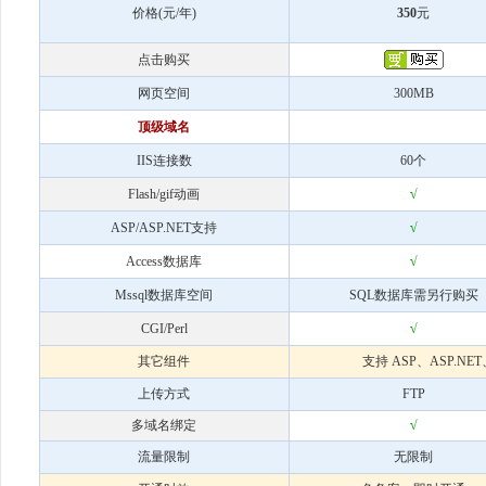
价格(元/年)
350
元
点击购买
网页空间
300MB
顶级域名
IIS连接数
60个
Flash/gif动画
√
ASP/ASP.NET支持
√
Access数据库
√
Mssql数据库空间
SQL数据库需另行购买
CGI/Perl
√
其它组件
支持 ASP、ASP.N
上传方式
FTP
多域名绑定
√
流量限制
无限制